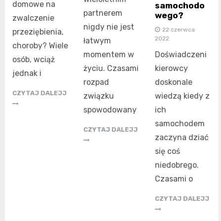
domowe na
samochodo
partnerem
wego?
zwalczenie
nigdy nie jest
22 czerwca
przeziębienia,
2022
łatwym
choroby? Wiele
momentem w
Doświadczeni
osób, wciąż
życiu. Czasami
kierowcy
jednak i
rozpad
doskonale
CZYTAJ DALEJJ
związku
wiedzą kiedy z
spowodowany
ich
samochodem
CZYTAJ DALEJJ
zaczyna dziać
się coś
niedobrego.
Czasami o
CZYTAJ DALEJJ