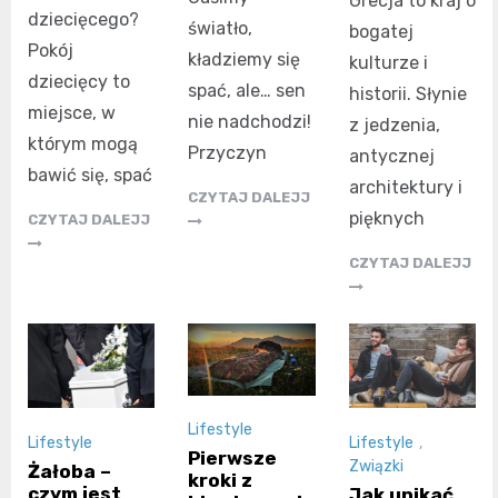
Grecja to kraj o
dziecięcego?
światło,
bogatej
Pokój
kładziemy się
kulturze i
dziecięcy to
spać, ale… sen
historii. Słynie
miejsce, w
nie nadchodzi!
z jedzenia,
którym mogą
Przyczyn
antycznej
bawić się, spać
architektury i
CZYTAJ DALEJJ
pięknych
CZYTAJ DALEJJ
CZYTAJ DALEJJ
Lifestyle
Lifestyle
Lifestyle
,
Pierwsze
Związki
Żałoba –
kroki z
czym jest
Jak unikać