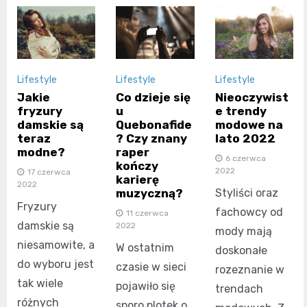
Lifestyle
Lifestyle
Lifestyle
Jakie
Co dzieje się
Nieoczywist
fryzury
u
e trendy
damskie są
Quebonafide
modowe na
teraz
? Czy znany
lato 2022
modne?
raper
6 czerwca
kończy
2022
17 czerwca
karierę
2022
muzyczną?
Styliści oraz
Fryzury
fachowcy od
11 czerwca
damskie są
2022
mody mają
niesamowite, a
W ostatnim
doskonałe
do wyboru jest
czasie w sieci
rozeznanie w
tak wiele
pojawiło się
trendach
różnych
sporo plotek o