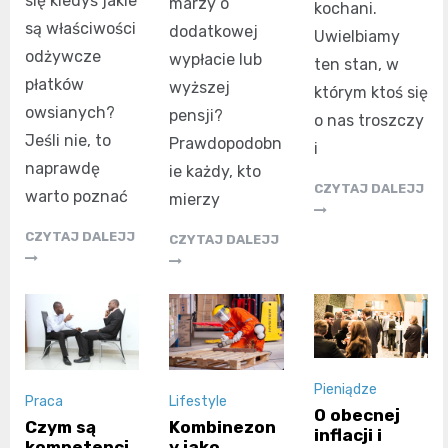
się kiedyś jakie
marzy o
kochani.
są właściwości
dodatkowej
Uwielbiamy
odżywcze
wypłacie lub
ten stan, w
płatków
wyższej
którym ktoś się
owsianych?
pensji?
o nas troszczy
Jeśli nie, to
Prawdopodobn
i
naprawdę
ie każdy, kto
CZYTAJ DALEJJ
warto poznać
mierzy
CZYTAJ DALEJJ
CZYTAJ DALEJJ
Pieniądze
Praca
Lifestyle
O obecnej
Czym są
Kombinezon
inflacji i
kompetencj
y jako