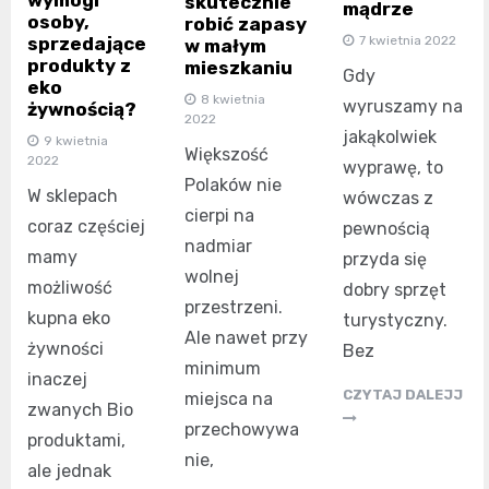
skutecznie
mądrze
osoby,
robić zapasy
sprzedające
7 kwietnia 2022
w małym
produkty z
mieszkaniu
Gdy
eko
8 kwietnia
wyruszamy na
żywnością?
2022
jakąkolwiek
9 kwietnia
Większość
2022
wyprawę, to
Polaków nie
W sklepach
wówczas z
cierpi na
coraz częściej
pewnością
nadmiar
mamy
przyda się
wolnej
możliwość
dobry sprzęt
przestrzeni.
kupna eko
turystyczny.
Ale nawet przy
żywności
Bez
minimum
inaczej
CZYTAJ DALEJJ
miejsca na
zwanych Bio
przechowywa
produktami,
nie,
ale jednak