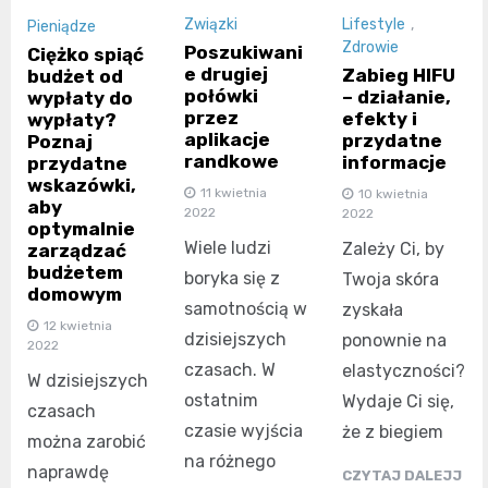
Związki
Lifestyle
,
Pieniądze
Zdrowie
Poszukiwani
Ciężko spiąć
e drugiej
Zabieg HIFU
budżet od
połówki
– działanie,
wypłaty do
przez
efekty i
wypłaty?
aplikacje
przydatne
Poznaj
randkowe
informacje
przydatne
wskazówki,
11 kwietnia
10 kwietnia
aby
2022
2022
optymalnie
Wiele ludzi
Zależy Ci, by
zarządzać
budżetem
boryka się z
Twoja skóra
domowym
samotnością w
zyskała
12 kwietnia
dzisiejszych
ponownie na
2022
czasach. W
elastyczności?
W dzisiejszych
ostatnim
Wydaje Ci się,
czasach
czasie wyjścia
że z biegiem
można zarobić
na różnego
naprawdę
CZYTAJ DALEJJ