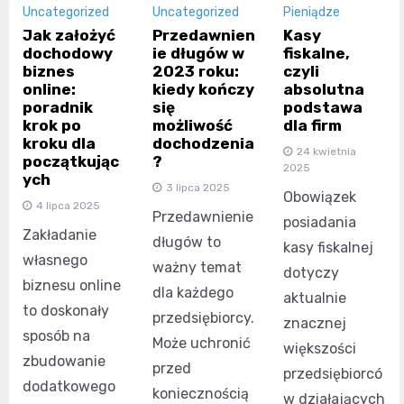
Uncategorized
Uncategorized
Pieniądze
Jak założyć
Przedawnien
Kasy
dochodowy
ie długów w
fiskalne,
biznes
2023 roku:
czyli
online:
kiedy kończy
absolutna
poradnik
się
podstawa
krok po
możliwość
dla firm
kroku dla
dochodzenia
24 kwietnia
początkując
?
2025
ych
3 lipca 2025
Obowiązek
4 lipca 2025
Przedawnienie
posiadania
Zakładanie
długów to
kasy fiskalnej
własnego
ważny temat
dotyczy
biznesu online
dla każdego
aktualnie
to doskonały
przedsiębiorcy.
znacznej
sposób na
Może uchronić
większości
zbudowanie
przed
przedsiębiorcó
dodatkowego
koniecznością
w działających