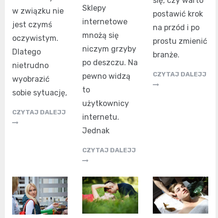
się, czy warto
Sklepy
w związku nie
postawić krok
internetowe
jest czymś
na przód i po
mnożą się
oczywistym.
prostu zmienić
niczym grzyby
Dlatego
branże.
po deszczu. Na
nietrudno
CZYTAJ DALEJJ
pewno widzą
wyobrazić
to
sobie sytuację,
użytkownicy
CZYTAJ DALEJJ
internetu.
Jednak
CZYTAJ DALEJJ