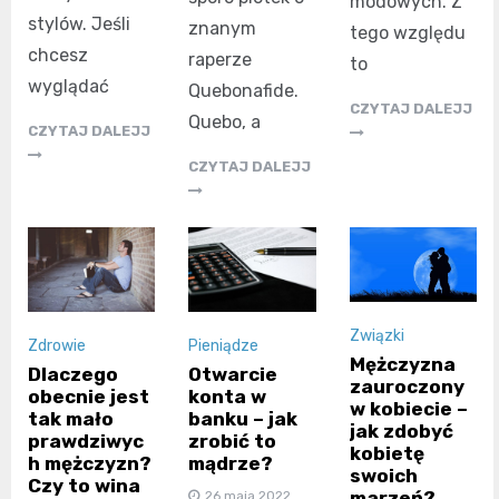
modowych. Z
stylów. Jeśli
znanym
tego względu
chcesz
raperze
to
wyglądać
Quebonafide.
CZYTAJ DALEJJ
Quebo, a
CZYTAJ DALEJJ
CZYTAJ DALEJJ
Związki
Zdrowie
Pieniądze
Mężczyzna
Dlaczego
Otwarcie
zauroczony
obecnie jest
konta w
w kobiecie –
tak mało
banku – jak
jak zdobyć
prawdziwyc
zrobić to
kobietę
h mężczyzn?
mądrze?
swoich
Czy to wina
marzeń?
26 maja 2022