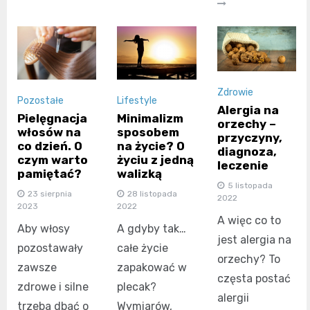
Zdrowie
Pozostałe
Lifestyle
Alergia na
Pielęgnacja
Minimalizm
orzechy –
włosów na
sposobem
przyczyny,
co dzień. O
na życie? O
diagnoza,
czym warto
życiu z jedną
leczenie
pamiętać?
walizką
5 listopada
23 sierpnia
28 listopada
2022
2023
2022
A więc co to
Aby włosy
A gdyby tak…
jest alergia na
pozostawały
całe życie
orzechy? To
zawsze
zapakować w
częsta postać
zdrowe i silne
plecak?
alergii
trzeba dbać o
Wymiarów,