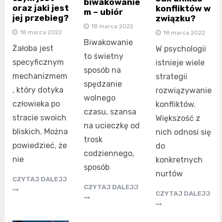
biwakowanie
oraz jaki jest
konfliktów w
m – ubiór
jej przebieg?
związku?
18 marca 2022
18 marca 2022
18 marca 2022
Biwakowanie
Żałoba jest
W psychologii
to świetny
specyficznym
istnieje wiele
sposób na
mechanizmem
strategii
spędzanie
, który dotyka
rozwiązywanie
wolnego
człowieka po
konfliktów.
czasu, szansa
stracie swoich
Większość z
na ucieczkę od
bliskich. Można
nich odnosi się
trosk
powiedzieć, że
do
codziennego,
nie
konkretnych
sposób
nurtów
CZYTAJ DALEJJ
CZYTAJ DALEJJ
CZYTAJ DALEJJ