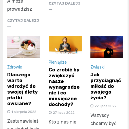
A może
CZYTAJ DALEJJ
prowadzisz
CZYTAJ DALEJJ
Pieniądze
Zdrowie
Związki
Co zrobić by
Dlaczego
Jak
zwiększyć
warto
przyciągnąć
nasze
wdrożyć do
miłość do
wynagrodze
swojej diety
swojego
nie i co
płatki
życia?
miesięczne
owsiane?
dochody?
22 lipca 2022
1 sierpnia 2022
27 lipca 2022
Wszyscy
Zastanawiałeś
Kto z nas nie
chcemy być