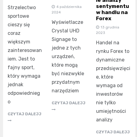
ie analizy
sentymentu
Strzelectwo
4 października
w handlu na
2024
sportowe
Forex
Wyświetlacze
cieszy się
13 grudnia
Crystal UHD
coraz
2023
Signage to
większym
Handel na
jedne z tych
zainteresowan
rynku Forex to
urządzeń,
iem. Jest to
dynamiczne
które mogą
fajny sport,
przedsięwzięci
być niezwykle
który wymaga
e, które
przydatnym
jednak
wymaga od
narzędziem
odpowiednieg
inwestorów
o
nie tylko
CZYTAJ DALEJJ
umiejętności
CZYTAJ DALEJJ
analizy
CZYTAJ DALEJJ