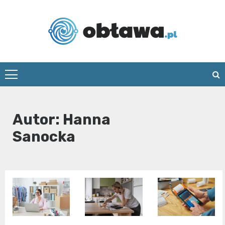
Skip
to
content
Oblawa.pl
Autor:
Hanna
Sanocka