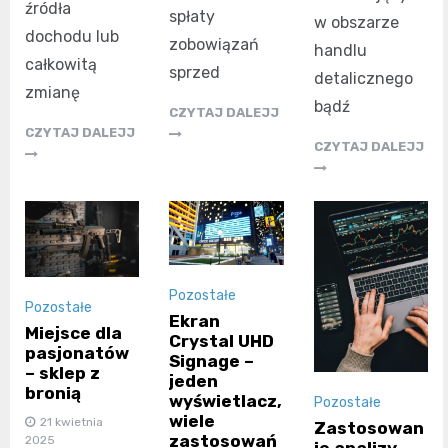
źródła
spłaty
w obszarze
dochodu lub
zobowiązań
handlu
całkowitą
sprzed
detalicznego
zmianę
bądź
CZYTAJ DALEJJ
CZYTAJ DALEJJ
CZYTAJ DALEJJ
Pozostałe
Pozostałe
Ekran
Miejsce dla
Crystal UHD
pasjonatów
Signage –
– sklep z
jeden
bronią
wyświetlacz,
Pozostałe
wiele
21 kwietnia
Zastosowan
zastosowań
2025