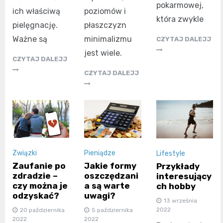
pokarmowej,
ich właściwą
poziomów i
która zwykle
pielęgnację.
płaszczyzn
Ważne są
minimalizmu
CZYTAJ DALEJJ
jest wiele.
CZYTAJ DALEJJ
CZYTAJ DALEJJ
Związki
Pieniądze
Lifestyle
Zaufanie po
Jakie formy
Przykłady
zdradzie –
oszczędzani
interesujący
czy można je
a są warte
ch hobby
odzyskać?
uwagi?
13 września
2022
20 października
5 października
2022
2022