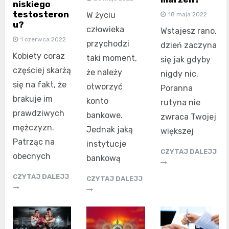
niskiego
testosteron
W życiu
18 maja 2022
u?
człowieka
Wstajesz rano,
1 czerwca 2022
przychodzi
dzień zaczyna
Kobiety coraz
taki moment,
się jak gdyby
częściej skarżą
że należy
nigdy nic.
się na fakt, że
otworzyć
Poranna
brakuje im
konto
rutyna nie
prawdziwych
bankowe.
zwraca Twojej
mężczyzn.
Jednak jaką
większej
Patrząc na
instytucje
CZYTAJ DALEJJ
obecnych
bankową
CZYTAJ DALEJJ
CZYTAJ DALEJJ