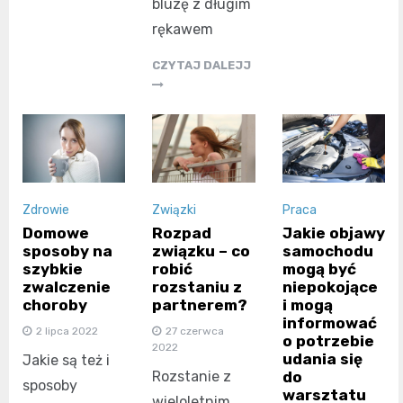
bluzę z długim
rękawem
CZYTAJ DALEJJ
Zdrowie
Związki
Praca
Domowe
Rozpad
Jakie objawy
sposoby na
związku – co
samochodu
szybkie
robić
mogą być
zwalczenie
rozstaniu z
niepokojące
choroby
partnerem?
i mogą
informować
2 lipca 2022
27 czerwca
o potrzebie
2022
udania się
Jakie są też i
Rozstanie z
do
sposoby
warsztatu
wieloletnim