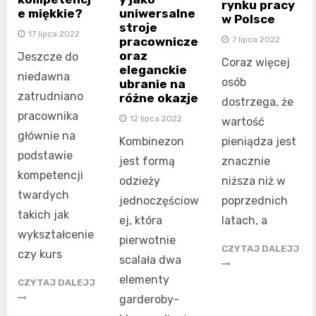
rynku pracy
e miękkie?
uniwersalne
w Polsce
stroje
17 lipca 2022
pracownicze
7 lipca 2022
oraz
Jeszcze do
Coraz więcej
eleganckie
niedawna
osób
ubranie na
zatrudniano
różne okazje
dostrzega, że
pracownika
12 lipca 2022
wartość
głównie na
Kombinezon
pieniądza jest
podstawie
jest formą
znacznie
kompetencji
odzieży
niższa niż w
twardych
jednoczęściow
poprzednich
takich jak
ej, która
latach, a
wykształcenie
pierwotnie
CZYTAJ DALEJJ
czy kurs
scalała dwa
elementy
CZYTAJ DALEJJ
garderoby-