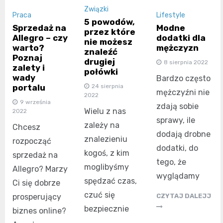
Związki
Praca
Lifestyle
5 powodów,
Sprzedaż na
Modne
przez które
Allegro – czy
dodatki dla
nie możesz
warto?
mężczyzn
znaleźć
Poznaj
drugiej
8 sierpnia 2022
zalety i
połówki
wady
Bardzo często
24 sierpnia
portalu
mężczyźni nie
2022
9 września
zdają sobie
Wielu z nas
2022
sprawy, ile
zależy na
Chcesz
dodają drobne
znalezieniu
rozpocząć
dodatki, do
kogoś, z kim
sprzedaż na
tego, że
moglibyśmy
Allegro? Marzy
wyglądamy
spędzać czas,
Ci się dobrze
czuć się
prosperujący
CZYTAJ DALEJJ
bezpiecznie
biznes online?