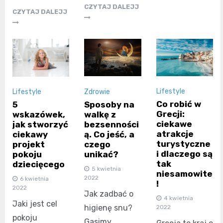
CZYTAJ DALEJJ
CZYTAJ DALEJJ
Lifestyle
Zdrowie
Lifestyle
Co robić w
Sposoby na
5
Grecji:
walkę z
wskazówek,
ciekawe
bezsenności
jak stworzyć
atrakcje
ą. Co jeść, a
ciekawy
turystyczne
czego
projekt
i dlaczego są
unikać?
pokoju
tak
dziecięcego
5 kwietnia
niesamowite
2022
6 kwietnia
!
2022
Jak zadbać o
4 kwietnia
Jaki jest cel
higienę snu?
2022
pokoju
Gasimy