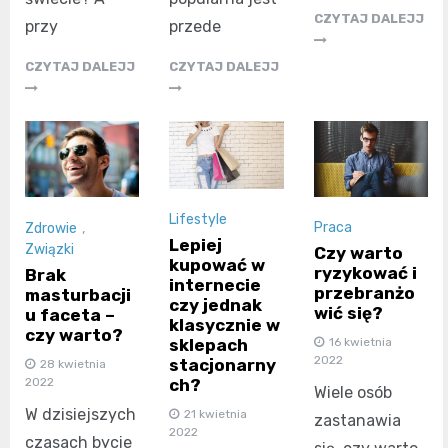
CZYTAJ DALEJJ
przy
przede
CZYTAJ DALEJJ
CZYTAJ DALEJJ
Lifestyle
Praca
Zdrowie
,
Lepiej
Związki
Czy warto
kupować w
ryzykować i
Brak
internecie
przebranżo
masturbacji
czy jednak
wić się?
u faceta –
klasycznie w
czy warto?
16 kwietnia
sklepach
2022
stacjonarny
28 kwietnia
2022
ch?
Wiele osób
W dzisiejszych
21 kwietnia
zastanawia
2022
czasach bycie