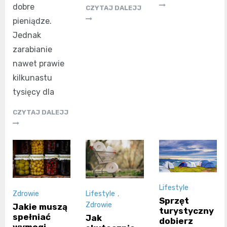
dobre
CZYTAJ DALEJJ
pieniądze.
Jednak
zarabianie
nawet prawie
kilkunastu
tysięcy dla
CZYTAJ DALEJJ
Lifestyle
Zdrowie
Lifestyle
,
Sprzęt
Zdrowie
Jakie muszą
turystyczny
spełniać
Jak
dobierz
wymogi