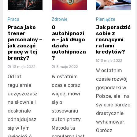
Praca
Zdrowie
Pieniądze
Praca jako
O
Jak poradzić
trener
autohipnozi
sobie z
personalny –
e – jak długo
rosnącymi
jak zacząć
działa
ratami
pracę w tej
autohipnoza
kredytów?
branży?
?
3 maja 2022
13 maja 2022
8 maja 2022
W ostatnim
Od lat
W ostatnim
czasie rozwój
regularnie
czasie coraz
gospodarki w
uczęszczasz
więcej mówi
Polsce, ale i na
na siłownie i
się o
świecie bardzo
doskonale
stosowaniu
drastycznie
odnajdujesz
autohipnozy.
wyhamował.
się w tym
Metoda ta
Oprócz
świecie? A
popularna jest