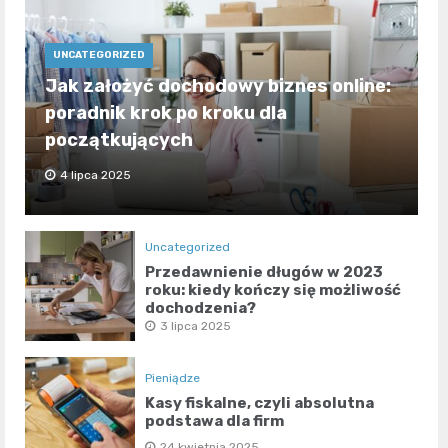
UNCATEGORIZED
Jak założyć dochodowy biznes online:
poradnik krok po kroku dla
początkujących
4 lipca 2025
Uncategorized
Przedawnienie długów w 2023
roku: kiedy kończy się możliwość
dochodzenia?
3 lipca 2025
Pieniądze
Kasy fiskalne, czyli absolutna
podstawa dla firm
24 kwietnia 2025