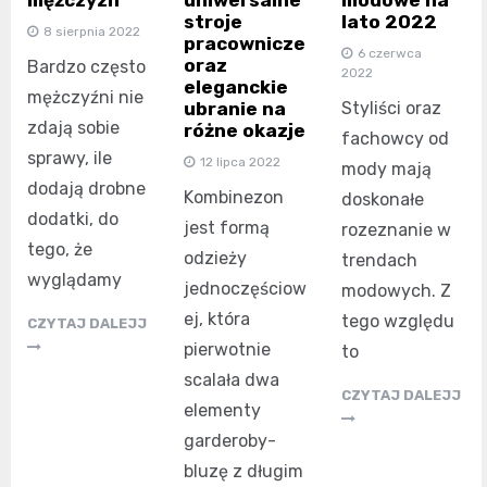
stroje
lato 2022
8 sierpnia 2022
pracownicze
6 czerwca
oraz
Bardzo często
2022
eleganckie
mężczyźni nie
ubranie na
Styliści oraz
zdają sobie
różne okazje
fachowcy od
sprawy, ile
12 lipca 2022
mody mają
dodają drobne
Kombinezon
doskonałe
dodatki, do
jest formą
rozeznanie w
tego, że
odzieży
trendach
wyglądamy
jednoczęściow
modowych. Z
ej, która
tego względu
CZYTAJ DALEJJ
pierwotnie
to
scalała dwa
CZYTAJ DALEJJ
elementy
garderoby-
bluzę z długim