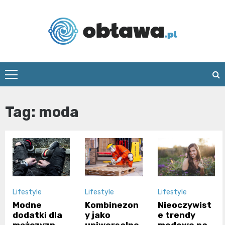
Skip
to
content
Oblawa.pl
Tag:
moda
Lifestyle
Lifestyle
Lifestyle
Modne
Kombinezon
Nieoczywist
dodatki dla
y jako
e trendy
mężczyzn
uniwersalne
modowe na