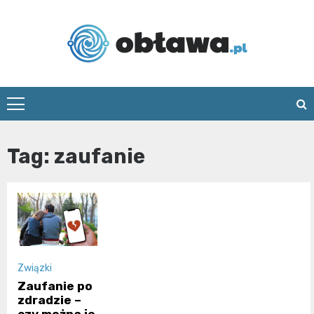
Skip
to
content
Oblawa.pl
Tag:
zaufanie
Związki
Zaufanie po
zdradzie –
czy można je