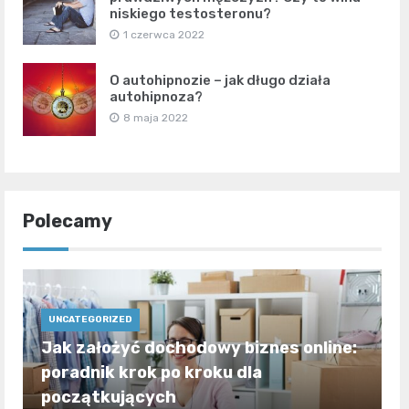
niskiego testosteronu?
1 czerwca 2022
O autohipnozie – jak długo działa
autohipnoza?
8 maja 2022
Polecamy
UNCATEGORIZED
Jak założyć dochodowy biznes online:
poradnik krok po kroku dla
początkujących