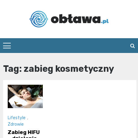
Skip
to
content
Oblawa.pl
Tag:
zabieg kosmetyczny
Lifestyle
,
Zdrowie
Zabieg HIFU