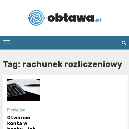
Skip
to
content
Oblawa.pl
Tag:
rachunek rozliczeniowy
Pieniądze
Otwarcie
konta w
banku – jak