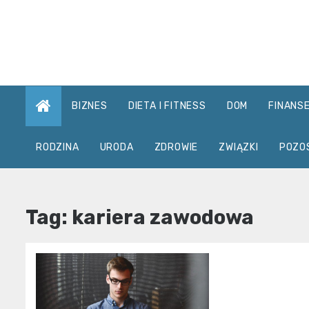
Skip
to
content
BIZNES
DIETA I FITNESS
DOM
FINANS
RODZINA
URODA
ZDROWIE
ZWIĄZKI
POZO
Tag:
kariera zawodowa