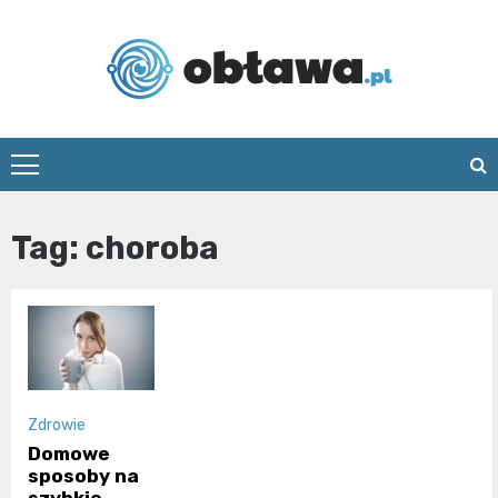
Skip
to
content
Oblawa.pl
Tag:
choroba
Zdrowie
Domowe
sposoby na
szybkie