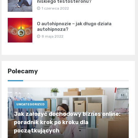
niskiego testosteronu?
1 czerwca 2022
O autohipnozie – jak długo działa
autohipnoza?
8 maja 2022
Polecamy
UNCATEGORIZED
Jak założyć dochodowy biznes online:
poradnik krok po kroku dla
początkujących